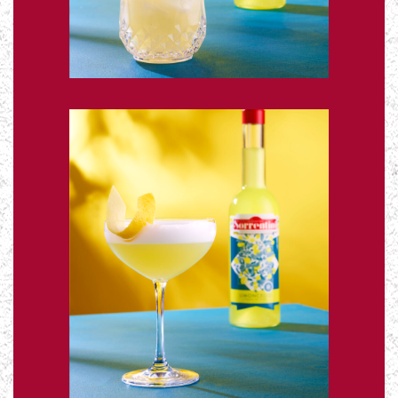
Cocktail
Limoncello
Le
Sour
En savoir +